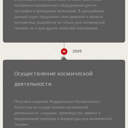
контрольно-проверочного оборудования для их
настройки и проведения испытаний. В дальнейшем
данный отдел продолжил свое развитие в области
контрактных разработок не только для космической
техники, но и для других отраслей электроники.
2009
Осуществление космической
деятельности
Получена лицензия Федерального Космического
Агентства на осуществление космической
деятельности: создание, производство, ремонт и
модернизация приборов и аппаратуры для космической
техники.