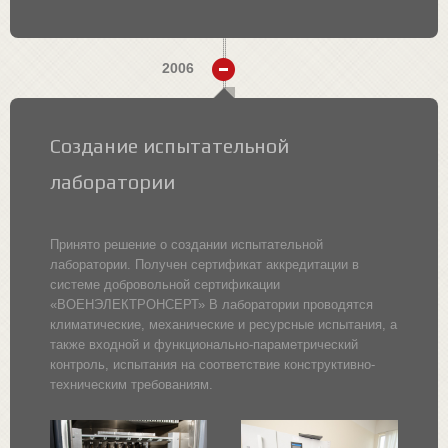
2006
Создание испытательной
лаборатории
Принято решение о создании испытательной
лаборатории. Получен сертификат аккредитации в
системе добровольной сертификации
«ВОЕНЭЛЕКТРОНСЕРТ» В лаборатории проводятся
климатические, механические и ресурсные испытания, а
также входной и функционально-параметрический
контроль, испытания на соответствие конструктивно-
техническим требованиям.