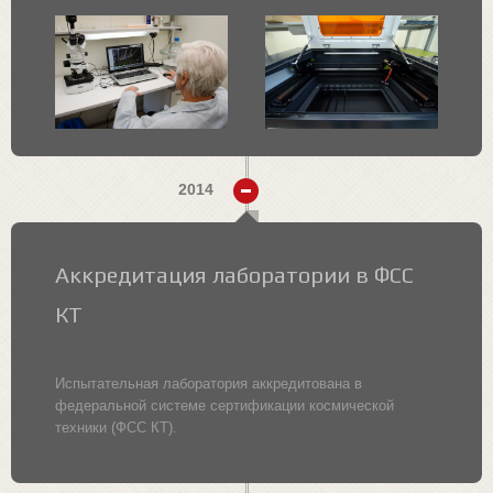
2014
Аккредитация лаборатории в ФСС
КТ
Испытательная лаборатория аккредитована в
федеральной системе сертификации космической
техники (ФСС КТ).