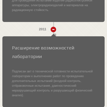
для проведения испытаний изделий радиоэлектронной
аппаратуры, электрорадиоизделий и материалов на
радиационную стойкость.
2011
Расширение возможностей
лаборатории
Подписан акт о технической готовности испытательной
лаборатории к выполнению работ по проведению
дополнительных испытаний (входной контроль,
отбраковочные испытания, даигностический
неразрушающий контроль и разрушающий физический
анализ).