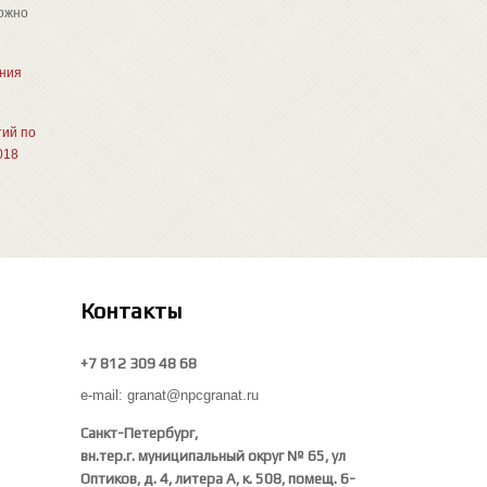
можно
ения
ий по
018
Контакты
+7 812 309 48 68
e-mail: granat@npcgranat.ru
Санкт-Петербург,
вн.тер.г. муниципальный округ № 65, ул
Оптиков, д. 4, литера А, к. 508, помещ. 6-