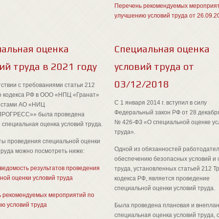
Перечень рекомендуемых мероприят
улучшению условий труда от 26.09.2
иальная оценка
Специальная оценка
ий труда в 2021 году
условий труда от
03/12/2018
тствии с требованиями статьи 212
о кодекса РФ в ООО «НПЦ «Гранат»
С 1 января 2014 г. вступил в силу
истами АО «НИЦ
Федеральный закон РФ от 28 декабря
РОГРЕСС»» была проведена
№ 426-ФЗ «О специальной оценке ус
 специальная оценка условий труда.
труда».
ты проведения специальной оценки
Одной из обязанностей работодател
труда можно посмотреть ниже:
обеспечению безопасных условий и
ведомость результатов проведения
труда, установленных статьей 212 Т
ной оценки условий труда
кодекса РФ, является проведение
специальной оценки условий труда.
 рекомендуемых мероприятий по
ю условий труда
Была проведена плановая и внепла
специальная оценка условий труда, 