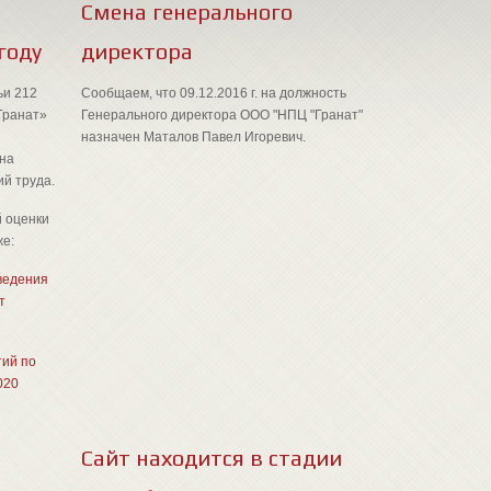
Смена генерального
году
директора
ьи 212
Сообщаем, что 09.12.2016 г. на должность
Гранат»
Генерального директора ООО "НПЦ "Гранат"
назначен Маталов Павел Игоревич.
на
й труда.
 оценки
же:
ведения
т
ий по
020
Сайт находится в стадии