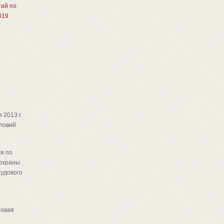
ий по
019
 2013 г.
ловий
я по
 охраны
рудового
новая
с