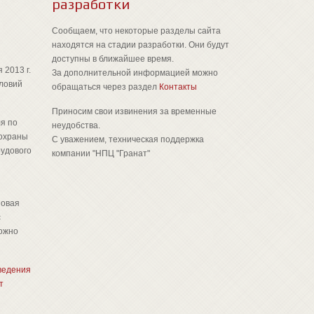
разработки
Сообщаем, что некоторые разделы сайта
находятся на стадии разработки. Они будут
доступны в ближайшее время.
 2013 г.
За дополнительной информацией можно
ловий
обращаться через раздел
Контакты
Приносим свои извинения за временные
я по
неудобства.
 охраны
С уважением, техническая поддержка
рудового
компании "НПЦ "Гранат"
новая
с
можно
ведения
т