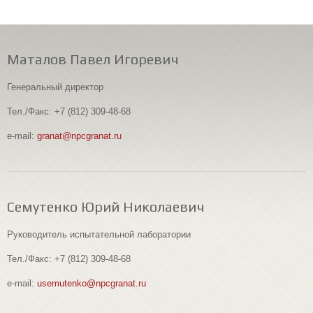
Маталов Павел Игоревич
Генеральный директор
Тел./Факс: +7 (812) 309-48-68
e-mail:
granat@npcgranat.ru
Семутенко Юрий Николаевич
Руководитель испытательной лаборатории
Тел./Факс: +7 (812) 309-48-68
e-mail:
usemutenko@npcgranat.ru