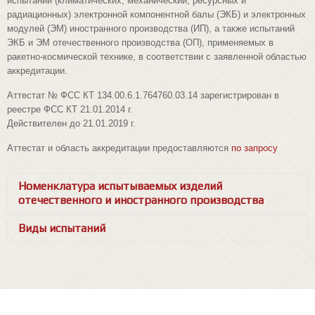
испытаний (климатических, механический, ресурсных и
радиационных) электронной компонентной балы (ЭКБ) и электронных
модулей (ЭМ) иностранного производства (ИП), а также испытаний
ЭКБ и ЭМ отечественного производства (ОП), применяемых в
ракетно-космической технике, в соответствии с заявленной областью
аккредитации.
Аттестат № ФСС КТ 134.00.6.1.764760.03.14 зарегистрирован в
реестре ФСС КТ 21.01.2014 г.
Действителен до 21.01.2019 г.
Аттестат и область аккредитации предоставляются
по запросу
Номенклатура испытываемых изделий
отечественного и иностранного производства
Виды испытаний
Нор
ма
тив
ная до
Наиме
но
ва
ние ис
ку
мен
та
ция, ре
№
пы
ты
вае
мой про
Код ОКП
гла
Обозначение
мен
ти
ру
ю
щая
дукции
тре
нормативного
бо
ва
ния к из
№
Наименование видов испытаний
документа на
де
ли
ям
методы испытаний
600000000